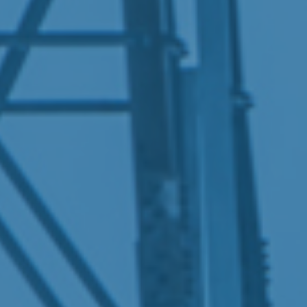
Våre tjenester
Databaser
Helse­økonomiske analyser
Sakkyndig bistand
Omstillingsbarometeret
Fagområder
Anskaffelser
Frivilligheten og ideelle organisasjone
Justis, samfunnssikkerhet og beredska
Kultur, idrett og medier