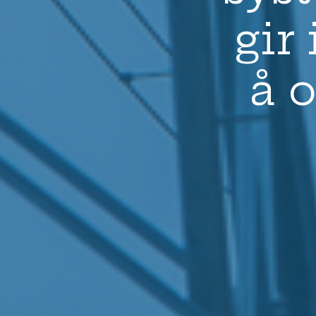
gir
å 