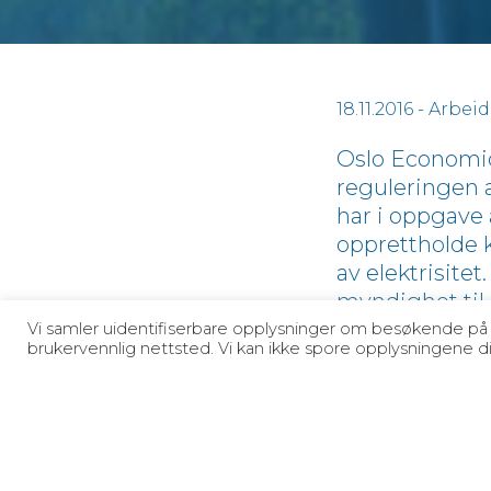
18.11.2016
- Arbei
Oslo Economic
reguleringen 
har i oppgave 
opprettholde 
av elektrisite
myndighet til 
drift av krafts
Vi samler uidentifiserbare opplysninger om besøkende på osl
brukervennlig nettsted. Vi kan ikke spore opplysningene din
systemansvarli
beslutningene
virksomhet.
I evalueringen