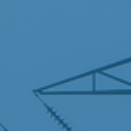
nansielle analyser
unnskaps­innhenting
rategisk rådgivning
nstig intelligens
nans og skatt
novasjon og digitalisering
nkurranse, marked og regulering
ssurser og bærekraft