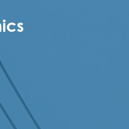
Aktuelt
F
Aktuelt
Vå
Publikasjoner
Fo
Oslo Economics Podcast
Vå