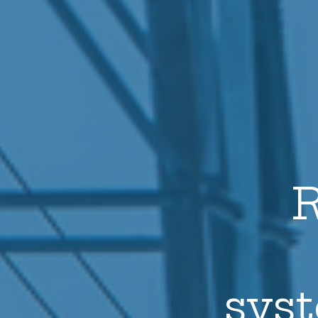
Statlig sektor
R
sys