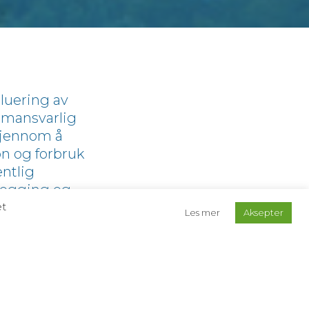
luering av
emansvarlig
 gjennom å
n og forbruk
entlig
nlegging og
met fordrer at
et
Les mer
Aksepter
røres av
ndres
stiller