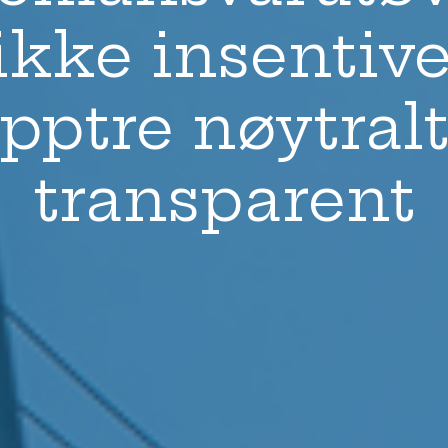
 ikke insentiver
opptre nøytralt
transparent