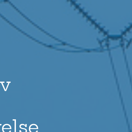
av
else