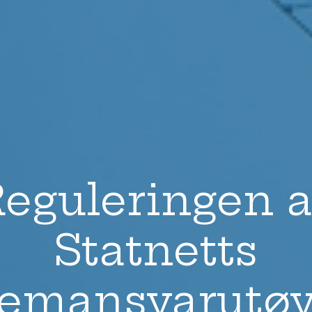
Transport og logistikk
eguleringen 
Statnetts
temansvarutøv