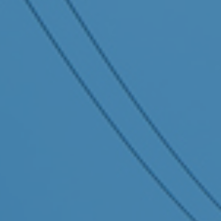
Evalueringer
Fi
Konkurranse- og markeds­analyser
K
Samfunns­økonomiske analyser
St
Konseptvalgutredning (KVU) og
Ku
kvalitetssikring
Arbeidsmarked, velferd og samfunn
Fi
r
Helse og life science
In
p
Kommuner og fylkeskommuner
Ko
Privat næringsliv
Re