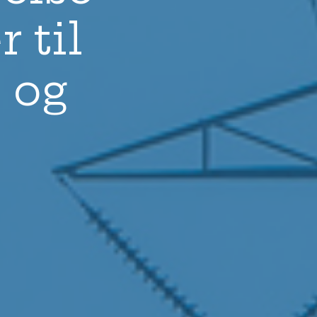
 til
 og