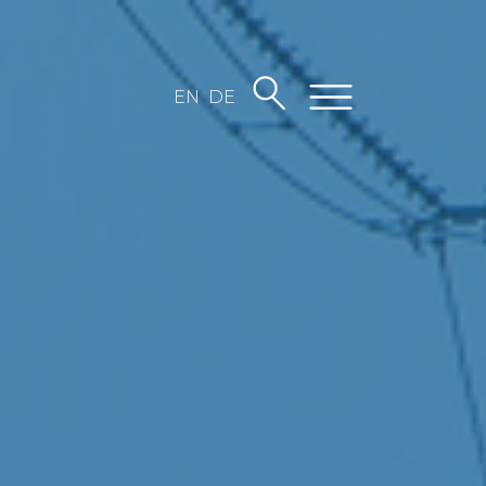
EN
DE
orskning
re forsknings­grupper
rsknings­publikasjoner
r behandling av person­opplysninger