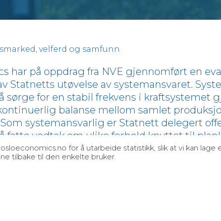
dsmarked, velferd og samfunn
s har på oppdrag fra NVE gjennomført en eva
av Statnetts utøvelse av systemansvaret. Syst
å sørge for en stabil frekvens i kraftsystemet
kontinuerlig balanse mellom samlet produksjo
t. Som systemansvarlig er Statnett delegert off
å fatte vedtak om ulike forhold knyttet til pla
ystemet. Effektiv ressursutnyttelse i kraftsyste
oeconomics.no for å utarbeide statistikk, slik at vi kan lage 
e tilbake til den enkelte bruker.
g opptrer nøytralt overfor alle aktører som be
, og også likebehandle egen virksomhet og a
 vurderer vi hvorvidt gjeldende regulering opp