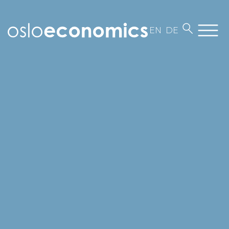
EN
DE
Om oss
Medarbeidere
Kontakt
Jobb i Oslo Economics
Vår virksomhet
Aktuelt