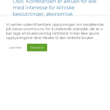
Oslo. Konferansen er aktuell for alle
med interesse for kliniske
beslutninger, økonomisk
evaluering, beslutningspsykologi
Vi samler uidentifiserbare opplysninger om besøkende
og infeksjonssykdommer.
på osloeconomics.no for å utarbeide statistikk, slik at vi
kan lage et brukervennlig nettsted. Vi kan ikke spore
Key note speakers er Bjørn-Inge
opplysningene dine tilbake til den enkelte bruker.
Larsen, Neil Ferguson og Gerd
Les mer
Aksepter
Gigerenzer.
Helsedirektoratet er
hovedsponsor.