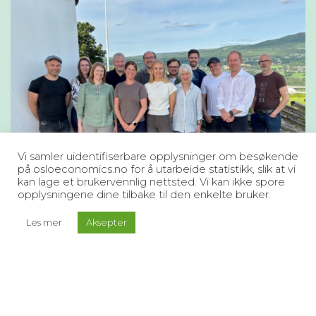
Vi samler uidentifiserbare opplysninger om besøkende
på osloeconomics.no for å utarbeide statistikk, slik at vi
kan lage et brukervennlig nettsted. Vi kan ikke spore
opplysningene dine tilbake til den enkelte bruker.
Les mer
Aksepter
Dyrepåkjørsler koster samfunnet
om lag 1,5 milliarder kroner årlig
To nye rapporter fra Oslo Economics viser hva
som driver kostnadene, hvilke konsekvenser
dyrepåkjørsler har for samfunnet, og hvordan