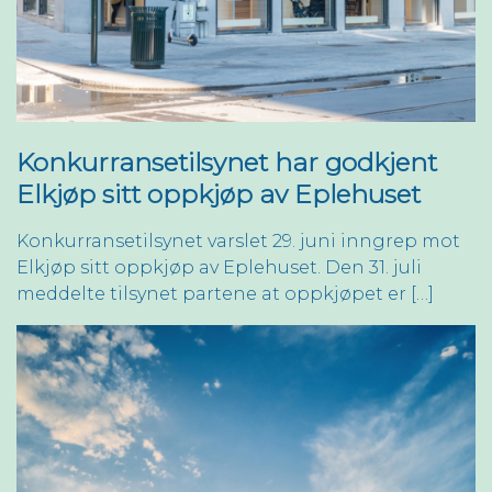
Konkurransetilsynet har godkjent
Elkjøp sitt oppkjøp av Eplehuset
Konkurransetilsynet varslet 29. juni inngrep mot
Elkjøp sitt oppkjøp av Eplehuset. Den 31. juli
meddelte tilsynet partene at oppkjøpet er […]