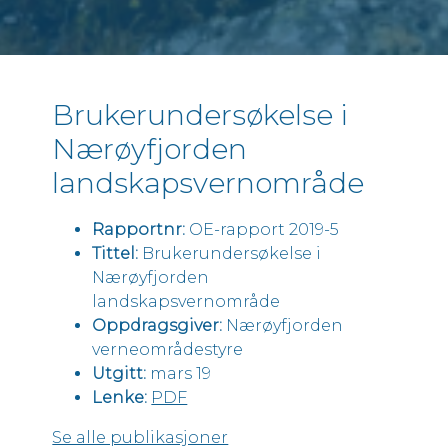
Arbeidsmarked, velferd og samfunn
Finans og skatt
Frivilligheten og ideelle organisasjoner
Brukerundersøkelse i
Helse og life science
Nærøyfjorden
Innovasjon og digitalisering
Justis, samfunnssikkerhet og beredskap
landskapsvernområde
Kommuner og fylkeskommuner
Rapportnr:
OE-rapport 2019-5
Konkurranse, marked og regulering
Tittel:
Brukerundersøkelse i
Kultur, idrett og medier
Nærøyfjorden
Privat næringsliv
landskapsvernområde
Oppdragsgiver:
Nærøyfjorden
Ressurser og bærekraft
verneområdestyre
Statlig sektor
Utgitt:
mars 19
Transport og logistikk
Lenke:
PDF
Se alle publikasjoner