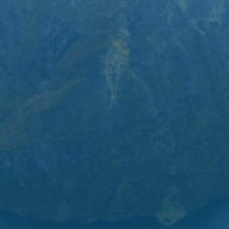
Aktuelt
Publikasjoner
Oslo Economics Podcast
Forskning
Våre forsknings­grupper
Forsknings­publikasjoner
Vår behandling av person­opplysninger
Våre tjenester
Databaser
Evalueringer