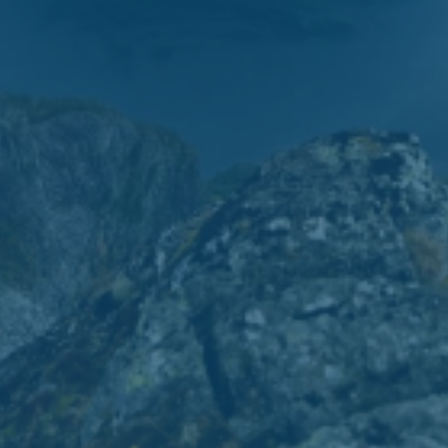
Finansielle analyser
Helse­økonomiske analyser
Konkurranse- og markeds­analyser
Kunnskaps­innhenting
Sakkyndig bistand
Samfunns­økonomiske analyser
Strategisk rådgivning
Omstillingsbarometeret
Konseptvalgutredning (KVU) og kvalitetssikring
Kunstig intelligens
Fagområder
Anskaffelser