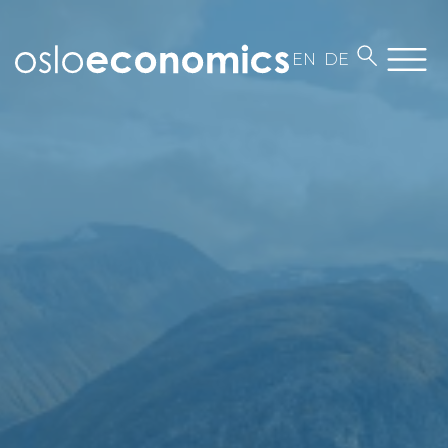
EN
DE
Om oss
Medarbeidere
Kontakt
Jobb i Oslo Economics
Vår virksomhet
Aktuelt