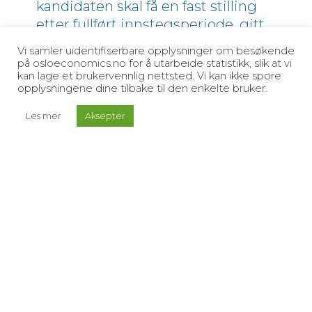
kandidaten skal få en fast stilling
etter fullført innstegsperiode, gitt
at vedkommende har oppnådd en
Vi samler uidentifiserbare opplysninger om besøkende
på forhånd definert kompetanse
på osloeconomics.no for å utarbeide statistikk, slik at vi
kan lage et brukervennlig nettsted. Vi kan ikke spore
og resultater. Såkalte
opplysningene dine tilbake til den enkelte bruker.
innstegsstillinger ble innført for å
styrke rekrutteringen av særlig
Les mer
Aksepter
talentfulle forskere innenfor visse
realfag- og teknologimiljøer.
Innstegsstillinger skulle bidra til
mer forutsigbare og attraktive
karriereordninger i den
internasjonale kampen om unge
forskere. Prøveordningen ble
iverksatt i 2015.
Vi finner generelt god
måloppnåelse for ordningen.