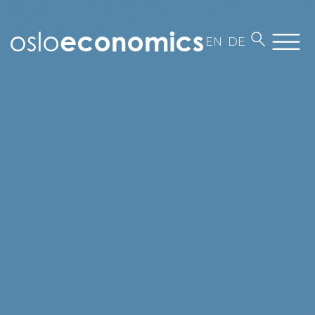
EN
DE
Om oss
Medarbeidere
Kontakt
Jobb i Oslo Economics
Vår virksomhet
Aktuelt