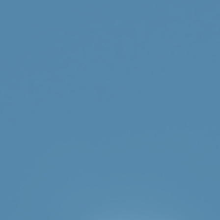
Aktuelt
Publikasjoner
Oslo Economics Podcast
Forskning
Våre forsknings­grupper
Forsknings­publikasjoner
Vår behandling av person­opplysninger
Våre tjenester
Databaser
Evalueringer