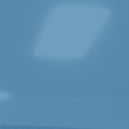
Finansielle analyser
Helse­økonomiske analyser
Konkurranse- og markeds­analyser
Kunnskaps­innhenting
Sakkyndig bistand
Samfunns­økonomiske analyser
Strategisk rådgivning
Omstillingsbarometeret
Konseptvalgutredning (KVU) og kvalitetssikring
Kunstig intelligens
Fagområder
Anskaffelser