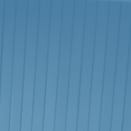
Arbeidsmarked, velferd og samfunn
Finans og skatt
Frivilligheten og ideelle organisasjoner
Helse og life science
Innovasjon og digitalisering
Justis, samfunnssikkerhet og beredskap
Kommuner og fylkeskommuner
Konkurranse, marked og regulering
Kultur, idrett og medier
Privat næringsliv
Ressurser og bærekraft
Statlig sektor
Transport og logistikk