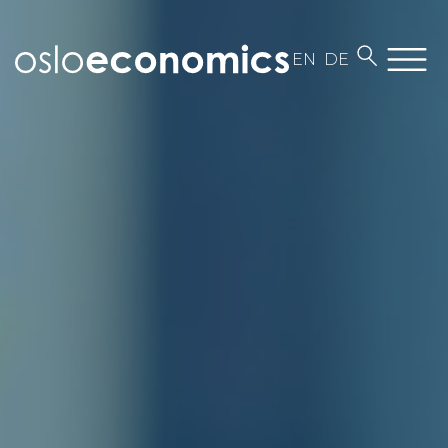
EN
DE
Om oss
Medarbeidere
Kontakt
Jobb i Oslo Economics
Vår virksomhet
Aktuelt