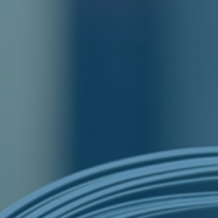
Aktuelt
Publikasjoner
Oslo Economics Podcast
Forskning
Våre forsknings­grupper
Forsknings­publikasjoner
Vår behandling av person­opplysninger
Våre tjenester
Databaser
Evalueringer