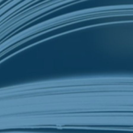
Finansielle analyser
Helse­økonomiske analyser
Konkurranse- og markeds­analyser
Kunnskaps­innhenting
Sakkyndig bistand
Samfunns­økonomiske analyser
Strategisk rådgivning
Omstillingsbarometeret
Konseptvalgutredning (KVU) og kvalitetssikring
Kunstig intelligens
Fagområder
Anskaffelser