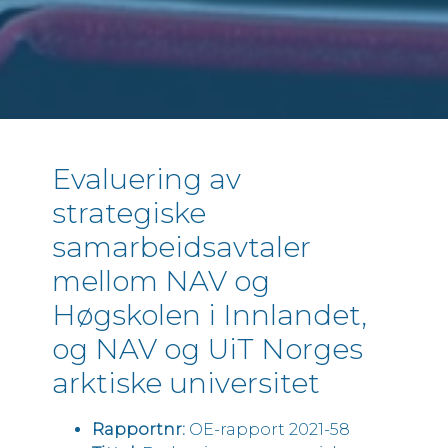
Arbeidsmarked, velferd og samfunn
Finans og skatt
Frivilligheten og ideelle organisasjoner
Helse og life science
Innovasjon og digitalisering
Evaluering av
Justis, samfunnssikkerhet og beredskap
strategiske
Kommuner og fylkeskommuner
Konkurranse, marked og regulering
samarbeidsavtaler
Kultur, idrett og medier
mellom NAV og
Privat næringsliv
Høgskolen i Innlandet,
Ressurser og bærekraft
og NAV og UiT Norges
Statlig sektor
arktiske universitet
Transport og logistikk
Rapportnr:
OE-rapport 2021-58